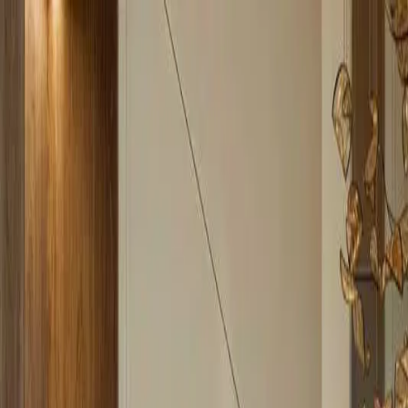
Proyectos en Preventa
Simulador de Inversión
Blog
Preguntas Frecuentes
Contáctanos
Meeras
City Walk Crestlane
Desde
$735,000
USD
City Walk, Dubai
apartamentos